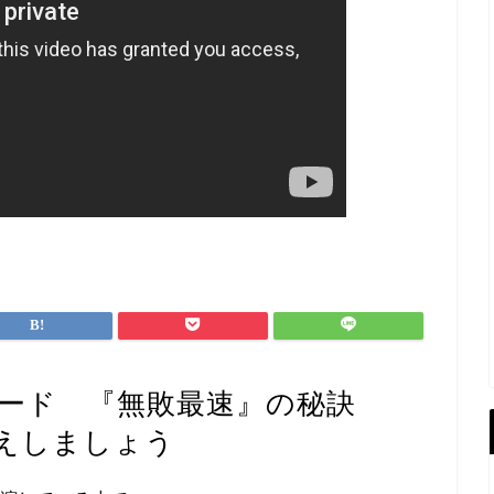
レード 『無敗最速』の秘訣
えしましょう