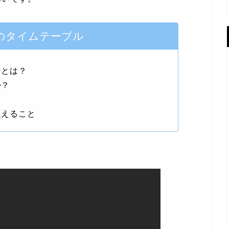
のタイムテーブル
ジとは？
か？
捉えること