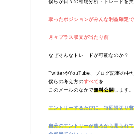
僕らが日々の相場分析・トレードを実
取ったポジションがみんな
利益確定
で
月々
プラス収支
が当たり前
なぜそんなトレードが可能なのか？
TwitterやYouTube、ブログ記事
僕らの考え方の
すべて
を
このメールのなかで
無料公開
します。
エントリーするたびに、毎回損切り貧
自分のエントリーが後ろから見られて