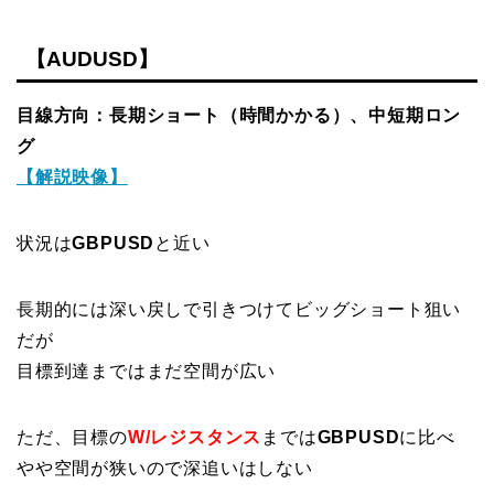
【AUDUSD】
目線方向：長期ショート（時間かかる）、中短期ロン
グ
【解説映像】
状況は
GBPUSD
と近い
長期的には深い戻しで引きつけてビッグショート狙い
だが
目標到達まではまだ空間が広い
ただ、目標の
W/
レジスタンス
までは
GBPUSD
に比べ
やや空間が狭いので深追いはしない