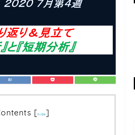
ntents
[
]
hide