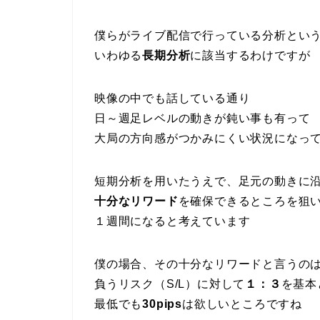
僕らがライブ配信で行っている分析とい
いわゆる
長期分析
に該当するわけですが
映像の中でも話している通り
日～週足レベルの動きが鈍い事も有って
大局の方向感がつかみにくい状況になっ
短期分析を用いたうえで、足元の動きに
十分なリワード
を確保できるところを狙
１週間になると考えています
僕の場合、その十分なリワードと言うの
負うリスク（S/L）に対して
１：３
を基本
最低でも
30pips
は欲しいところですね