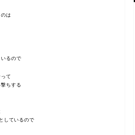
うのは
ているので
沿って
い撃ちする
は
としているので