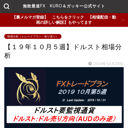
無敗最速FX KURO＆ガッキー公式サイト
【裏メルマガ登録】 こちらをクリック 【相場配信・動
画の詳しい解説】もやってます
相場分析（トレードプラン・振り返り）
【１９年１０月５週】ドルスト相場分
析
2019年10月28日