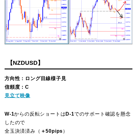
【NZDUSD】
方向性：ロング目線様子見
信頼度：C
見立て映像
W-1
からの反転ショートは
D-1
でのサポート確認を懸念
したので
全玉決済済み（
＋50pips
）