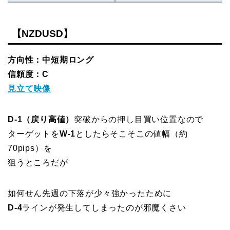
【NZDUSD】
方向性：中短期ロング
信頼度：C
見立て映像
D-1（戻り高値）
突破からの押し目買い位置なので
ターゲットを
W-1
としたらそこそこの値幅（約
70pips）を
狙うところだが
如何せん先週の下落が少々強かったために
D-4
ラインが発生してしまったのが邪魔くさい