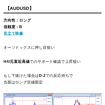
【AUDUSD】
方向性：ロング
信頼度：B
見立て映像
オーソドックスに押し目狙い
H4/元直近高値
でのサポート確認で上昇狙い
もし下抜けた場合は
D-2
での反応待ちで
当面はロング目線固定