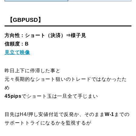
【GBPUSD】
方向性：ショート（決済）⇒様子見
信頼度：B
見立て映像
昨日上下に停滞した事と
元々長期的なショート狙いのトレードではなかったた
め
45pips
でショート玉は一旦全て手じまい
目先はH4/押し安値付近で反発か、そのまま
W-1
までの
サポートトライになるかを監視するが