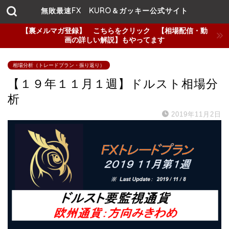
無敗最速FX KURO＆ガッキー公式サイト
【裏メルマガ登録】 こちらをクリック 【相場配信・動
画の詳しい解説】もやってます
相場分析（トレードプラン・振り返り）
【１９年１１月１週】ドルスト相場分
析
2019年11月2日