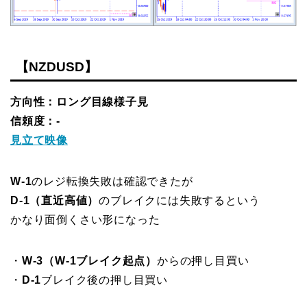
【NZDUSD】
方向性：ロング目線様子見
信頼度：-
見立て映像
W-1
のレジ転換失敗は確認できたが
D-1（直近高値）
のブレイクには失敗するという
かなり面倒くさい形になった
・
W-3（W-1ブレイク起点）
からの押し目買い
・
D-1
ブレイク後の押し目買い